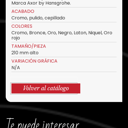
Marca Axor by Hansgrohe.
ACABADO
Cromo, pulido, cepillado
COLORES
Cromo, Bronce, Oro, Negro, Laton, Niquel, Oro
rojo
TAMAÑO/PIEZA
210 mm alto
VARIACIÓN GRÁFICA
N/A
Volver al catálogo
Te puede interesar...